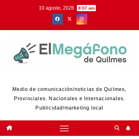
Skip
10 agosto, 2026
8:07 am
to
content
El Megáfono de Quilmes
Medio de comunicación/noticias de Quilmes,
Provinciales. Nacionales e Internacionales.
Publicidad/marketing local