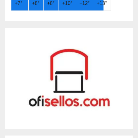
+
7°
+
8°
+
8°
+
10°
+
12°
+
13°