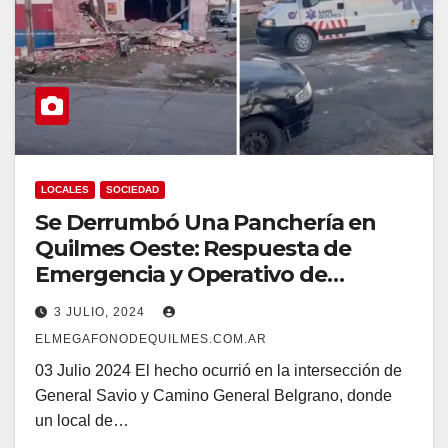
LOCALES
SOCIEDAD
Se Derrumbó Una Panchería en
Quilmes Oeste: Respuesta de
Emergencia y Operativo de
Rescate en Marcha
3 JULIO, 2024
ELMEGAFONODEQUILMES.COM.AR
03 Julio 2024 El hecho ocurrió en la intersección de
General Savio y Camino General Belgrano, donde
un local de…