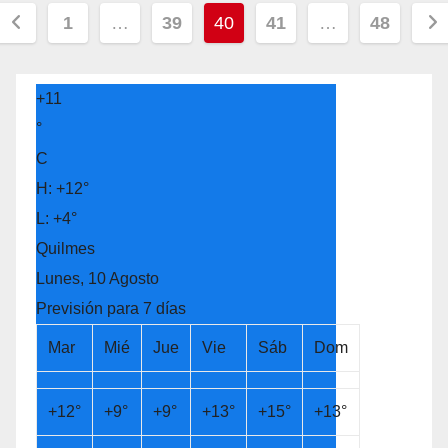
Paginación
1
…
39
40
41
…
48
de
entradas
+
11
°
C
H:
+
12°
L:
+
4°
Quilmes
Lunes, 10 Agosto
Previsión para 7 días
Mar
Mié
Jue
Vie
Sáb
Dom
+
12°
+
9°
+
9°
+
13°
+
15°
+
13°