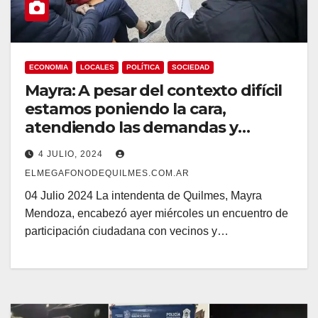
ECONOMIA
LOCALES
POLÍTICA
SOCIEDAD
Mayra: A pesar del contexto difícil
estamos poniendo la cara,
atendiendo las demandas y
diseñando soluciones
4 JULIO, 2024
ELMEGAFONODEQUILMES.COM.AR
04 Julio 2024 La intendenta de Quilmes, Mayra
Mendoza, encabezó ayer miércoles un encuentro de
participación ciudadana con vecinos y…