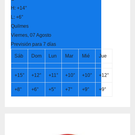
H:
+
14°
L:
+
6°
Quilmes
Viernes, 07 Agosto
Previsión para 7 días
Sáb
Dom
Lun
Mar
Mié
Jue
+
15°
+
12°
+
11°
+
10°
+
10°
+
12°
+
8°
+
6°
+
5°
+
7°
+
9°
+
9°