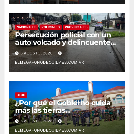
NACIONALES
POLICIALES
PROVINCIALES
Persecución policial con un
auto volcado y delincuentes
detenidos en San Francisco
6 AGOSTO, 2026
Solano
ELMEGAFONODEQUILMES.COM.AR
BLOG
¿Por qué el Gobierno cuida
más las tierras
extranjerizadas que el
5 AGOSTO, 2026
patrimonio de todos los
argentinos?
ELMEGAFONODEQUILMES.COM.AR