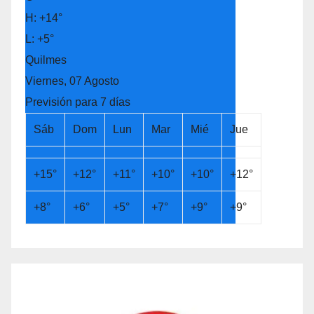
H:
+
14°
L:
+
5°
Quilmes
Viernes, 07 Agosto
Previsión para 7 días
Sáb
Dom
Lun
Mar
Mié
Jue
+
15°
+
12°
+
11°
+
10°
+
10°
+
12°
+
8°
+
6°
+
5°
+
7°
+
9°
+
9°