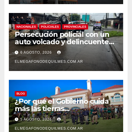
NACIONALES
POLICIALES
PROVINCIALES
Persecución policial con un
auto volcado y delincuentes
detenidos en San Francisco
6 AGOSTO, 2026
Solano
ELMEGAFONODEQUILMES.COM.AR
BLOG
¿Por qué el Gobierno cuida
más las tierras
extranjerizadas que el
5 AGOSTO, 2026
patrimonio de todos los
argentinos?
ELMEGAFONODEQUILMES.COM.AR