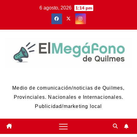
Skip
6 agosto, 2026
1:14 pm
to
content
El Megáfono de Quilmes
Medio de comunicación/noticias de Quilmes,
Provinciales. Nacionales e Internacionales.
Publicidad/marketing local