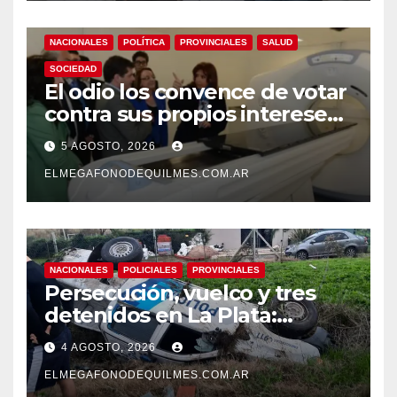
demencias
NACIONALES
POLÍTICA
PROVINCIALES
SALUD
SOCIEDAD
El odio los convence de votar
contra sus propios intereses.
Una Sociedad atrapada en la
5 AGOSTO, 2026
grieta
ELMEGAFONODEQUILMES.COM.AR
NACIONALES
POLICIALES
PROVINCIALES
Persecución, vuelco y tres
detenidos en La Plata:
recuperaron motos robadas
4 AGOSTO, 2026
tras un operativo policial
ELMEGAFONODEQUILMES.COM.AR