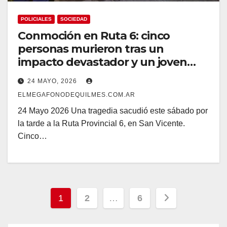
POLICIALES
SOCIEDAD
Conmoción en Ruta 6: cinco
personas murieron tras un
impacto devastador y un joven
quilmeño quedó imputado
24 MAYO, 2026
ELMEGAFONODEQUILMES.COM.AR
24 Mayo 2026 Una tragedia sacudió este sábado por
la tarde a la Ruta Provincial 6, en San Vicente.
Cinco…
Navegación
1
2
…
6
de