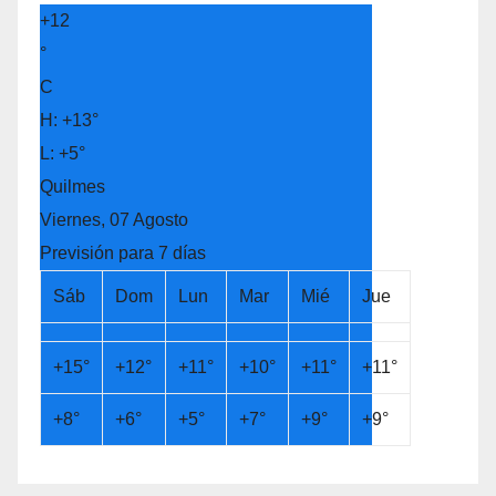
entradas
+
12
°
C
H:
+
13°
L:
+
5°
Quilmes
Viernes, 07 Agosto
Previsión para 7 días
Sáb
Dom
Lun
Mar
Mié
Jue
+
15°
+
12°
+
11°
+
10°
+
11°
+
11°
+
8°
+
6°
+
5°
+
7°
+
9°
+
9°