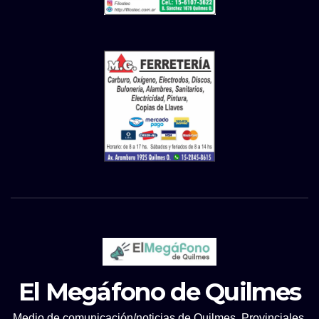
El Megáfono de Quilmes
Medio de comunicación/noticias de Quilmes, Provinciales.