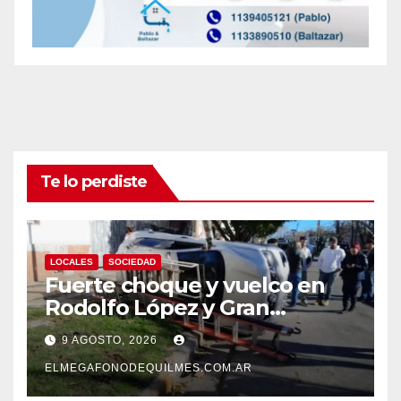
Te lo perdiste
LOCALES
SOCIEDAD
Fuerte choque y vuelco en
Rodolfo López y Gran
Canaria, Quilmes Oeste
9 AGOSTO, 2026
ELMEGAFONODEQUILMES.COM.AR