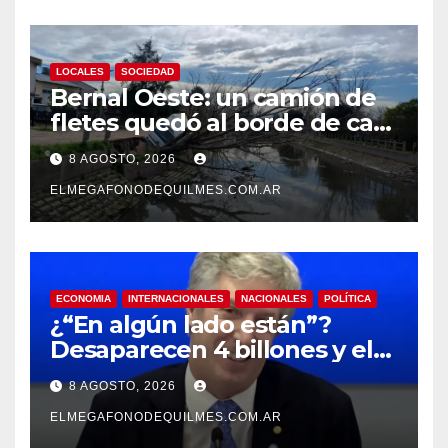
LOCALES
SOCIEDAD
Bernal Oeste: un camión de
fletes quedó al borde de caer
al arroyo Las Piedras
8 AGOSTO, 2026
ELMEGAFONODEQUILMES.COM.AR
ECONOMIA
INTERNACIONALES
NACIONALES
POLÍTICA
¿“En algún lado están”?
Desaparecen 4 billones y el
presidente del BCRA
8 AGOSTO, 2026
responde con una risita
ELMEGAFONODEQUILMES.COM.AR