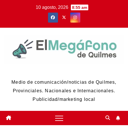
Skip
10 agosto, 2026
8:55 am
to
content
El Megáfono de Quilmes
Medio de comunicación/noticias de Quilmes,
Provinciales. Nacionales e Internacionales.
Publicidad/marketing local