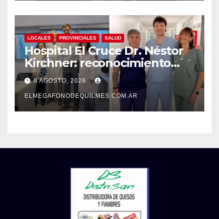
LOCALES
PROVINCIALES
SALUD
Hospital El Cruce Dr. Néstor
Kirchner: reconocimiento
internacional a la calidad de
8 AGOSTO, 2026
su atención
ELMEGAFONODEQUILMES.COM.AR