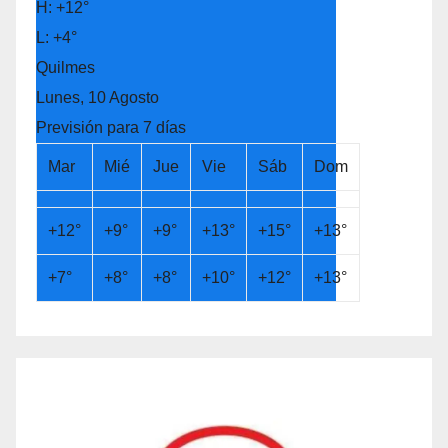
H:
+
12°
L:
+
4°
Quilmes
Lunes, 10 Agosto
Previsión para 7 días
Mar
Mié
Jue
Vie
Sáb
Dom
+
12°
+
9°
+
9°
+
13°
+
15°
+
13°
+
7°
+
8°
+
8°
+
10°
+
12°
+
13°