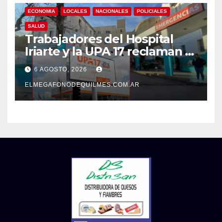
ECONOMIA
LOCALES
NACIONALES
POLICIALES
SALUD
Trabajadores del Hospital
Iriarte y la UPA 17 reclaman el
pase a planta de becarios y
6 AGOSTO, 2026
mejoras laborales
ELMEGAFONODEQUILMES.COM.AR