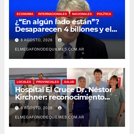
ECONOMIA
INTERNACIONALES
NACIONALES
POLÍTICA
¿“En algún lado están”?
Desaparecen 4 billones y el
presidente del BCRA
8 AGOSTO, 2026
responde con una risita
ELMEGAFONODEQUILMES.COM.AR
LOCALES
PROVINCIALES
SALUD
Hospital El Cruce Dr. Néstor
Kirchner: reconocimiento
internacional a la calidad de
8 AGOSTO, 2026
su atención
ELMEGAFONODEQUILMES.COM.AR