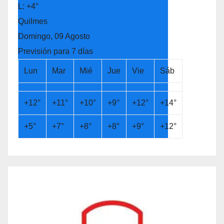
L:
+
4°
Quilmes
Domingo, 09 Agosto
Previsión para 7 días
Lun
Mar
Mié
Jue
Vie
Sáb
+
12°
+
11°
+
10°
+
9°
+
12°
+
14°
+
5°
+
7°
+
8°
+
8°
+
9°
+
12°