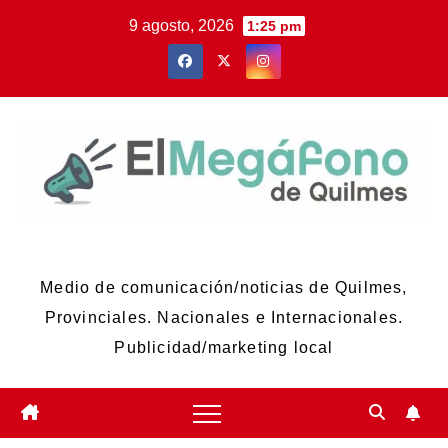
Skip
9 agosto, 2026
1:25 pm
to
content
El Megáfono de Quilmes
Medio de comunicación/noticias de Quilmes,
Provinciales. Nacionales e Internacionales.
Publicidad/marketing local