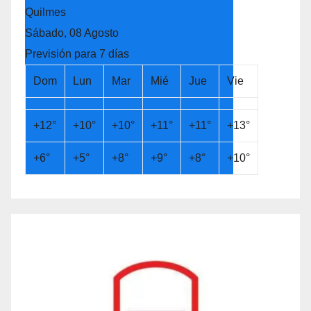
Quilmes
Sábado, 08 Agosto
Previsión para 7 días
Dom
Lun
Mar
Mié
Jue
Vie
+
12°
+
10°
+
10°
+
11°
+
11°
+
13°
+
6°
+
5°
+
8°
+
9°
+
8°
+
10°