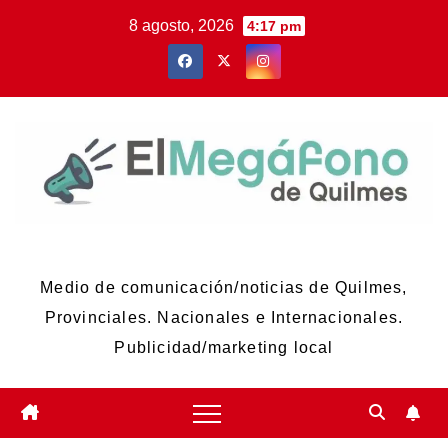
Skip
8 agosto, 2026
4:17 pm
to
content
El Megáfono de Quilmes
Medio de comunicación/noticias de Quilmes,
Provinciales. Nacionales e Internacionales.
Publicidad/marketing local