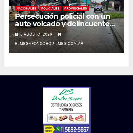
NACIONALES
POLICIALES
PROVINCIALES
Persecución policial con un
auto volcado y delincuentes
detenidos en San Francisco
6 AGOSTO, 2026
Solano
ELMEGAFONODEQUILMES.COM.AR