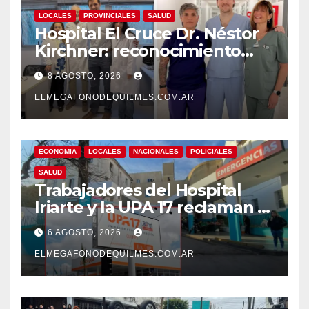
LOCALES
PROVINCIALES
SALUD
Hospital El Cruce Dr. Néstor
Kirchner: reconocimiento
internacional a la calidad de
8 AGOSTO, 2026
su atención
ELMEGAFONODEQUILMES.COM.AR
ECONOMIA
LOCALES
NACIONALES
POLICIALES
SALUD
Trabajadores del Hospital
Iriarte y la UPA 17 reclaman el
pase a planta de becarios y
6 AGOSTO, 2026
mejoras laborales
ELMEGAFONODEQUILMES.COM.AR