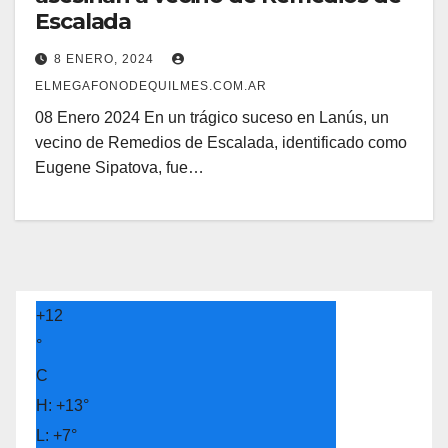
Escalada
8 ENERO, 2024
ELMEGAFONODEQUILMES.COM.AR
08 Enero 2024 En un trágico suceso en Lanús, un
vecino de Remedios de Escalada, identificado como
Eugene Sipatova, fue…
+
12
°
C
H:
+
13°
L:
+
7°