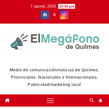
Skip
7 agosto, 2026
10:40 pm
to
content
El Megáfono de Quilmes
Medio de comunicación/noticias de Quilmes,
Provinciales. Nacionales e Internacionales.
Publicidad/marketing local