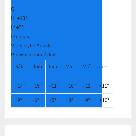
°
C
H:
+
13°
L:
+
5°
Quilmes
Viernes, 07 Agosto
Previsión para 7 días
Sáb
Dom
Lun
Mar
Mié
Jue
+
14°
+
15°
+
11°
+
10°
+
11°
+
11°
+
9°
+
6°
+
5°
+
8°
+
9°
+
10°