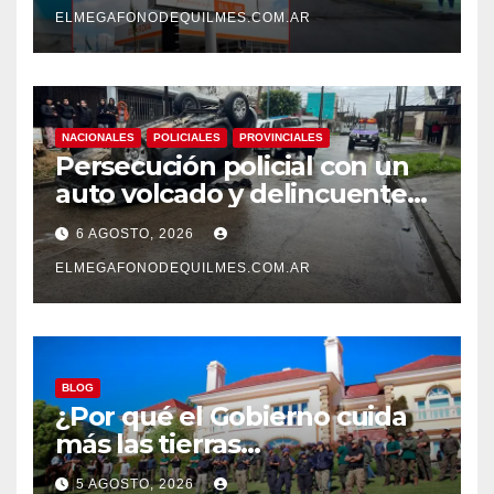
ELMEGAFONODEQUILMES.COM.AR
NACIONALES
POLICIALES
PROVINCIALES
Persecución policial con un
auto volcado y delincuentes
detenidos en San Francisco
6 AGOSTO, 2026
Solano
ELMEGAFONODEQUILMES.COM.AR
BLOG
¿Por qué el Gobierno cuida
más las tierras
extranjerizadas que el
5 AGOSTO, 2026