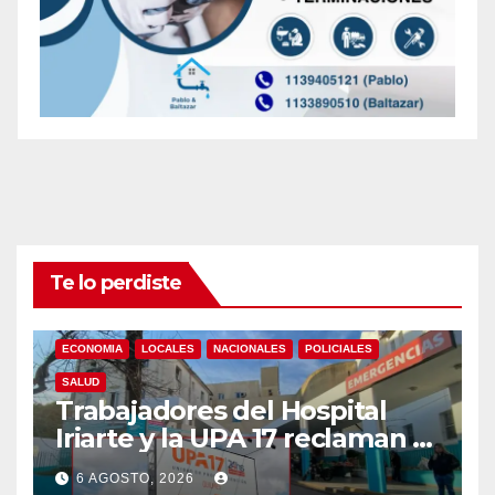
Te lo perdiste
ECONOMIA
LOCALES
NACIONALES
POLICIALES
SALUD
Trabajadores del Hospital
Iriarte y la UPA 17 reclaman el
pase a planta de becarios y
6 AGOSTO, 2026
mejoras laborales