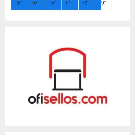
+
8°
+
6°
+
5°
+
7°
+
9°
+
9°