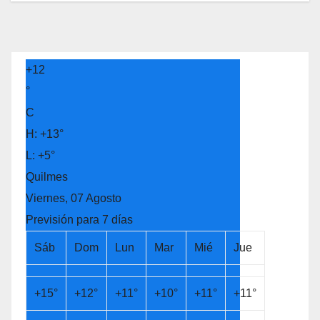
+
12
°
C
H:
+
13°
L:
+
5°
Quilmes
Viernes, 07 Agosto
Previsión para 7 días
Sáb
Dom
Lun
Mar
Mié
Jue
+
15°
+
12°
+
11°
+
10°
+
11°
+
11°