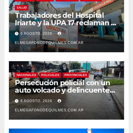
SALUD
Trabajadores del Hospital
Iriarte y la UPA 17 reclaman el
pase a planta de becarios y
6 AGOSTO, 2026
mejoras laborales
ELMEGAFONODEQUILMES.COM.AR
NACIONALES
POLICIALES
PROVINCIALES
Persecución policial con un
auto volcado y delincuentes
detenidos en San Francisco
6 AGOSTO, 2026
Solano
ELMEGAFONODEQUILMES.COM.AR