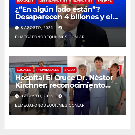
ECONOMIA
INTERNACIONALES
NACIONALES
POLÍTICA
¿“En algún lado están”?
Desaparecen 4 billones y el
presidente del BCRA
8 AGOSTO, 2026
responde con una risita
ELMEGAFONODEQUILMES.COM.AR
LOCALES
PROVINCIALES
SALUD
Hospital El Cruce Dr. Néstor
Kirchner: reconocimiento
internacional a la calidad de
8 AGOSTO, 2026
su atención
ELMEGAFONODEQUILMES.COM.AR