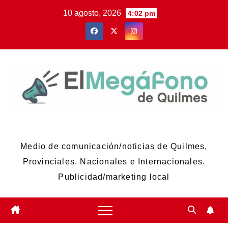
Skip
10 agosto, 2026
4:02 pm
to
content
El Megáfono de Quilmes
Medio de comunicación/noticias de Quilmes,
Provinciales. Nacionales e Internacionales.
Publicidad/marketing local