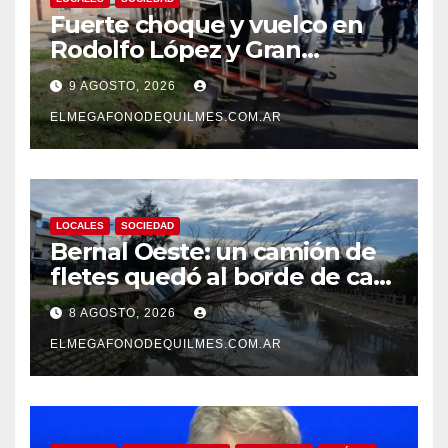
Fuerte choque y vuelco en
Rodolfo López y Gran
Canaria, Quilmes Oeste
9 AGOSTO, 2026
ELMEGAFONODEQUILMES.COM.AR
LOCALES
SOCIEDAD
Bernal Oeste: un camión de
fletes quedó al borde de caer
al arroyo Las Piedras
8 AGOSTO, 2026
ELMEGAFONODEQUILMES.COM.AR