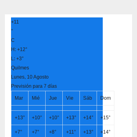
+
11
°
C
H:
+
12°
L:
+
3°
Quilmes
Lunes, 10 Agosto
Previsión para 7 días
Mar
Mié
Jue
Vie
Sáb
Dom
+
13°
+
10°
+
10°
+
13°
+
14°
+
15°
+
7°
+
7°
+
8°
+
11°
+
13°
+
14°