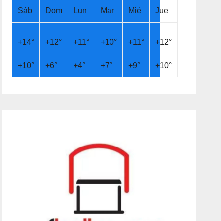
Sáb
Dom
Lun
Mar
Mié
Jue
+
14°
+
12°
+
11°
+
10°
+
11°
+
12°
+
10°
+
6°
+
4°
+
7°
+
9°
+
10°