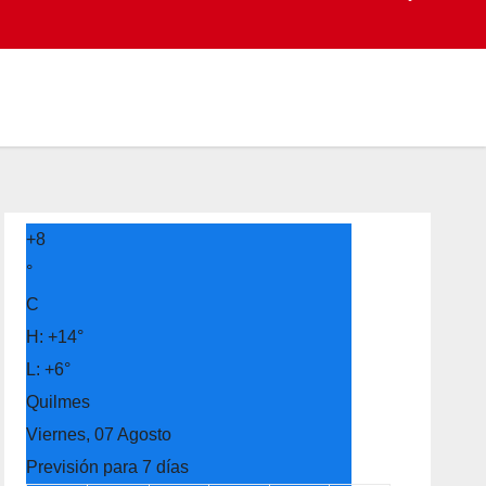
+
8
°
C
H:
+
14°
L:
+
6°
Quilmes
Viernes, 07 Agosto
Previsión para 7 días