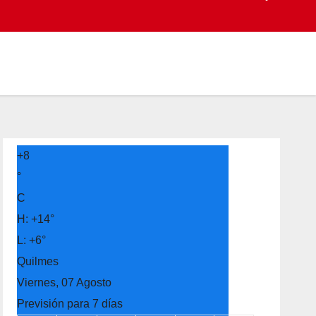
+
8
°
C
H:
+
14°
L:
+
6°
Quilmes
Viernes, 07 Agosto
Previsión para 7 días