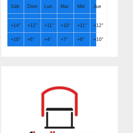
Sáb
Dom
Lun
Mar
Mié
Jue
+
14°
+
12°
+
11°
+
10°
+
11°
+
12°
+
10°
+
6°
+
4°
+
7°
+
9°
+
10°