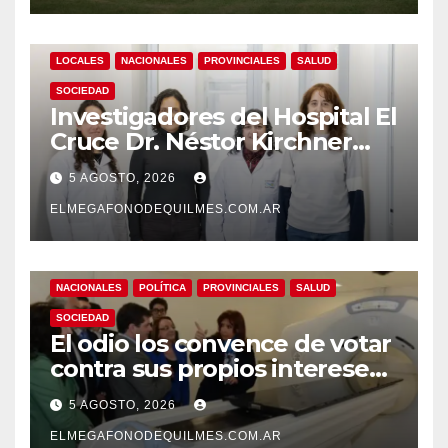
LOCALES
NACIONALES
PROVINCIALES
SALUD
SOCIEDAD
Investigadores del Hospital El
Cruce Dr. Néstor Kirchner
desarrollan un estudio
5 AGOSTO, 2026
pionero sobre el
envejecimiento cerebral y las
ELMEGAFONODEQUILMES.COM.AR
demencias
NACIONALES
POLÍTICA
PROVINCIALES
SALUD
SOCIEDAD
El odio los convence de votar
contra sus propios intereses.
Una Sociedad atrapada en la
5 AGOSTO, 2026
grieta
ELMEGAFONODEQUILMES.COM.AR