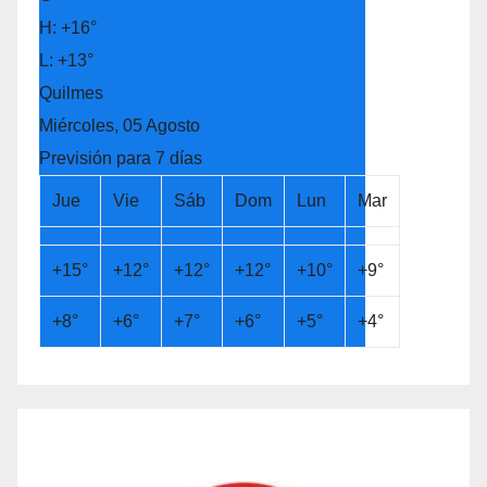
H:
+
16°
L:
+
13°
Quilmes
Miércoles, 05 Agosto
Previsión para 7 días
Jue
Vie
Sáb
Dom
Lun
Mar
+
15°
+
12°
+
12°
+
12°
+
10°
+
9°
+
8°
+
6°
+
7°
+
6°
+
5°
+
4°