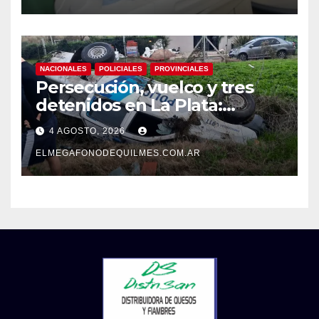
NACIONALES
POLICIALES
PROVINCIALES
Persecución, vuelco y tres
detenidos en La Plata:
recuperaron motos robadas
4 AGOSTO, 2026
tras un operativo policial
ELMEGAFONODEQUILMES.COM.AR