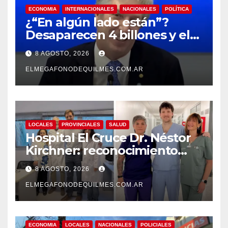
ECONOMIA
INTERNACIONALES
NACIONALES
POLÍTICA
¿“En algún lado están”?
Desaparecen 4 billones y el
presidente del BCRA
8 AGOSTO, 2026
responde con una risita
ELMEGAFONODEQUILMES.COM.AR
LOCALES
PROVINCIALES
SALUD
Hospital El Cruce Dr. Néstor
Kirchner: reconocimiento
internacional a la calidad de
8 AGOSTO, 2026
su atención
ELMEGAFONODEQUILMES.COM.AR
ECONOMIA
LOCALES
NACIONALES
POLICIALES