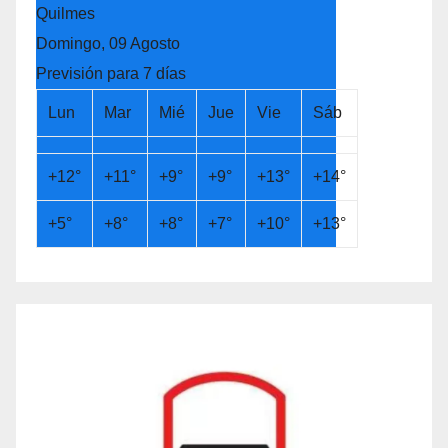
Quilmes
Domingo, 09 Agosto
Previsión para 7 días
Lun
Mar
Mié
Jue
Vie
Sáb
+
12°
+
11°
+
9°
+
9°
+
13°
+
14°
+
5°
+
8°
+
8°
+
7°
+
10°
+
13°