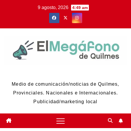
Skip
9 agosto, 2026
4:49 am
to
content
El Megáfono de Quilmes
Medio de comunicación/noticias de Quilmes,
Provinciales. Nacionales e Internacionales.
Publicidad/marketing local