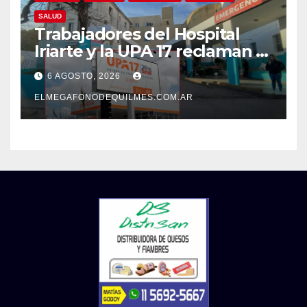
SALUD
Trabajadores del Hospital
Iriarte y la UPA 17 reclaman el
pase a planta de becarios y
6 AGOSTO, 2026
mejoras laborales
ELMEGAFONODEQUILMES.COM.AR