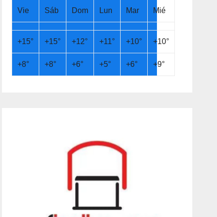
Vie
Sáb
Dom
Lun
Mar
Mié
+
15°
+
15°
+
12°
+
11°
+
10°
+
10°
+
8°
+
8°
+
6°
+
5°
+
6°
+
9°