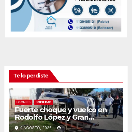
Te lo perdiste
LOCALES
SOCIEDAD
Fuerte choque y vuelco en
Rodolfo López y Gran
Canaria, Quilmes Oeste
9 AGOSTO, 2026