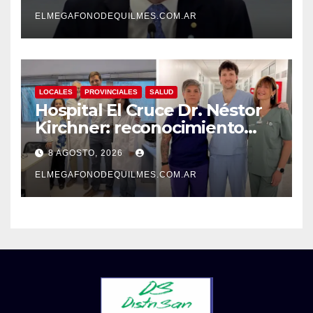
responde con una risita
ELMEGAFONODEQUILMES.COM.AR
LOCALES
PROVINCIALES
SALUD
Hospital El Cruce Dr. Néstor
Kirchner: reconocimiento
internacional a la calidad de
8 AGOSTO, 2026
su atención
ELMEGAFONODEQUILMES.COM.AR