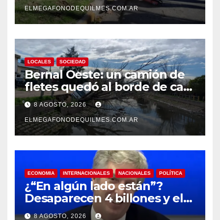
ELMEGAFONODEQUILMES.COM.AR
LOCALES
SOCIEDAD
Bernal Oeste: un camión de
fletes quedó al borde de caer
al arroyo Las Piedras
8 AGOSTO, 2026
ELMEGAFONODEQUILMES.COM.AR
ECONOMIA
INTERNACIONALES
NACIONALES
POLÍTICA
¿“En algún lado están”?
Desaparecen 4 billones y el
presidente del BCRA
8 AGOSTO, 2026