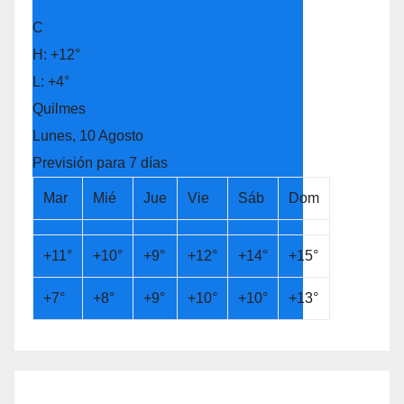
°
C
H:
+
12°
L:
+
4°
Quilmes
Lunes, 10 Agosto
Previsión para 7 días
Mar
Mié
Jue
Vie
Sáb
Dom
+
11°
+
10°
+
9°
+
12°
+
14°
+
15°
+
7°
+
8°
+
9°
+
10°
+
10°
+
13°