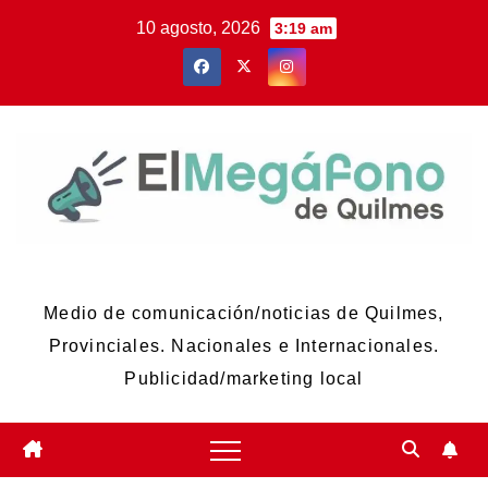
Skip
10 agosto, 2026
3:19 am
to
content
El Megáfono de Quilmes
Medio de comunicación/noticias de Quilmes,
Provinciales. Nacionales e Internacionales.
Publicidad/marketing local