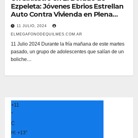
Ezpeleta: Jóvenes Ebrios Estrellan
Auto Contra Vivienda en Plena
Madrugada
11 JULIO, 2024
ELMEGAFONODEQUILMES.COM.AR
11 Julio 2024 Durante la fría mañana de este martes
pasado, un grupo de adolescentes que salían de un
boliche…
+
11
°
C
H:
+
13°