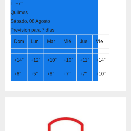
L:
+
7°
Quilmes
Sábado, 08 Agosto
Previsión para 7 días
Dom
Lun
Mar
Mié
Jue
Vie
+
14°
+
12°
+
10°
+
10°
+
11°
+
14°
+
6°
+
5°
+
8°
+
7°
+
7°
+
10°