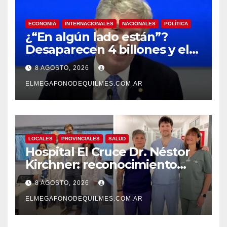
ECONOMIA
INTERNACIONALES
NACIONALES
POLÍTICA
¿“En algún lado están”?
Desaparecen 4 billones y el
presidente del BCRA
8 AGOSTO, 2026
responde con una risita
ELMEGAFONODEQUILMES.COM.AR
LOCALES
PROVINCIALES
SALUD
Hospital El Cruce Dr. Néstor
Kirchner: reconocimiento
internacional a la calidad de
8 AGOSTO, 2026
su atención
ELMEGAFONODEQUILMES.COM.AR