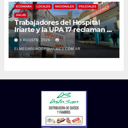
ECONOMIA
LOCALES
NACIONALES
POLICIALES
SALUD
Trabajadores del Hospital
Iriarte y la UPA 17 reclaman el
pase a planta de becarios y
6 AGOSTO, 2026
mejoras laborales
ELMEGAFONODEQUILMES.COM.AR