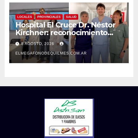
LOCALES
PROVINCIALES
SALUD
Hospital El Cruce Dr. Néstor
Kirchner: reconocimiento
internacional a la calidad de
8 AGOSTO, 2026
su atención
ELMEGAFONODEQUILMES.COM.AR