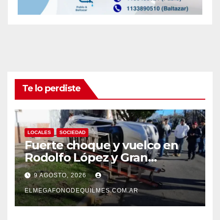
Te lo perdiste
LOCALES
SOCIEDAD
Fuerte choque y vuelco en
Rodolfo López y Gran
Canaria, Quilmes Oeste
9 AGOSTO, 2026
ELMEGAFONODEQUILMES.COM.AR