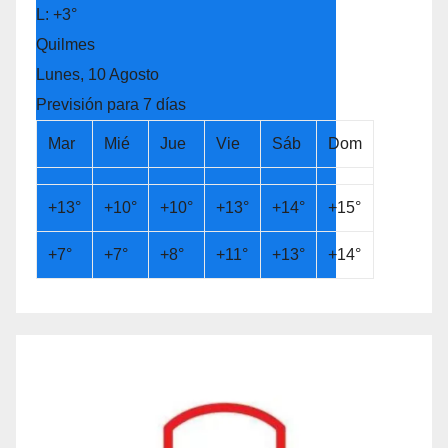
L:
+
3°
Quilmes
Lunes, 10 Agosto
Previsión para 7 días
Mar
Mié
Jue
Vie
Sáb
Dom
+
13°
+
10°
+
10°
+
13°
+
14°
+
15°
+
7°
+
7°
+
8°
+
11°
+
13°
+
14°