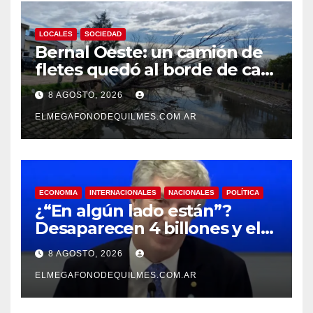
LOCALES
SOCIEDAD
Bernal Oeste: un camión de
fletes quedó al borde de caer
al arroyo Las Piedras
8 AGOSTO, 2026
ELMEGAFONODEQUILMES.COM.AR
ECONOMIA
INTERNACIONALES
NACIONALES
POLÍTICA
¿“En algún lado están”?
Desaparecen 4 billones y el
presidente del BCRA
8 AGOSTO, 2026
responde con una risita
ELMEGAFONODEQUILMES.COM.AR