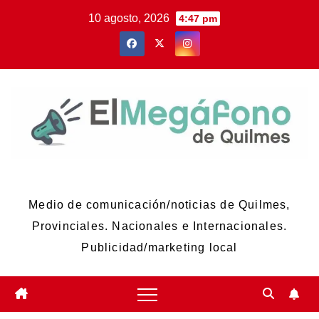
Skip
10 agosto, 2026
4:47 pm
to
content
El Megáfono de Quilmes
Medio de comunicación/noticias de Quilmes,
Provinciales. Nacionales e Internacionales.
Publicidad/marketing local