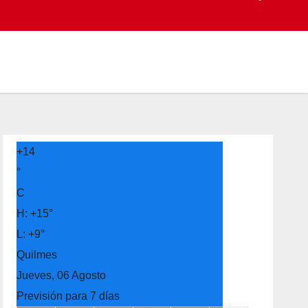
+
14
°
C
H:
+
15°
L:
+
9°
Quilmes
Jueves, 06 Agosto
Previsión para 7 días