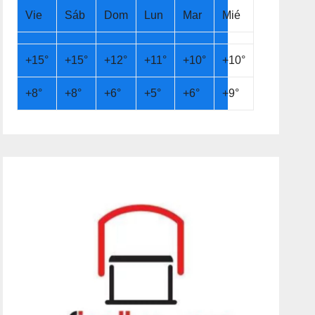
Vie
Sáb
Dom
Lun
Mar
Mié
+
15°
+
15°
+
12°
+
11°
+
10°
+
10°
+
8°
+
8°
+
6°
+
5°
+
6°
+
9°