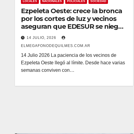
LOCALES
NACIONALES
POLICIALES
SOCIEDAD
Ezpeleta Oeste: crece la bronca
por los cortes de luz y vecinos
aseguran que EDESUR se niega
a reemplazar el transformador
14 JULIO, 2026
ELMEGAFONODEQUILMES.COM.AR
14 Julio 2026 La paciencia de los vecinos de
Ezpeleta Oeste llegó al límite. Desde hace varias
semanas conviven con…