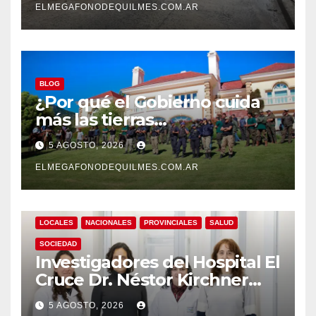
ELMEGAFONODEQUILMES.COM.AR
BLOG
¿Por qué el Gobierno cuida
más las tierras
extranjerizadas que el
5 AGOSTO, 2026
patrimonio de todos los
argentinos?
ELMEGAFONODEQUILMES.COM.AR
LOCALES
NACIONALES
PROVINCIALES
SALUD
SOCIEDAD
Investigadores del Hospital El
Cruce Dr. Néstor Kirchner
desarrollan un estudio
5 AGOSTO, 2026
pionero sobre el