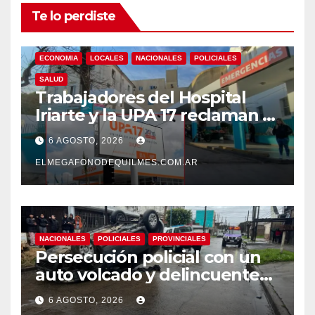
Te lo perdiste
ECONOMIA
LOCALES
NACIONALES
POLICIALES
SALUD
Trabajadores del Hospital
Iriarte y la UPA 17 reclaman el
pase a planta de becarios y
6 AGOSTO, 2026
mejoras laborales
ELMEGAFONODEQUILMES.COM.AR
NACIONALES
POLICIALES
PROVINCIALES
Persecución policial con un
auto volcado y delincuentes
detenidos en San Francisco
6 AGOSTO, 2026
Solano