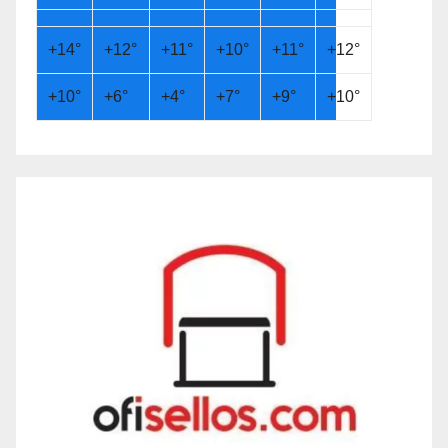
+
14°
+
12°
+
11°
+
10°
+
11°
+
12°
+
10°
+
6°
+
4°
+
7°
+
9°
+
10°