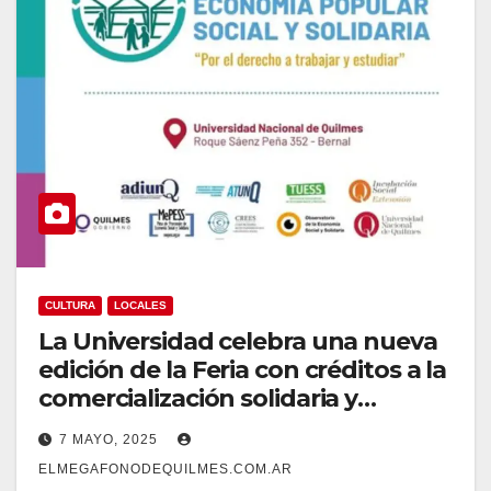
CULTURA
LOCALES
La Universidad celebra una nueva
edición de la Feria con créditos a la
comercialización solidaria y
agenda cultural
7 MAYO, 2025
ELMEGAFONODEQUILMES.COM.AR