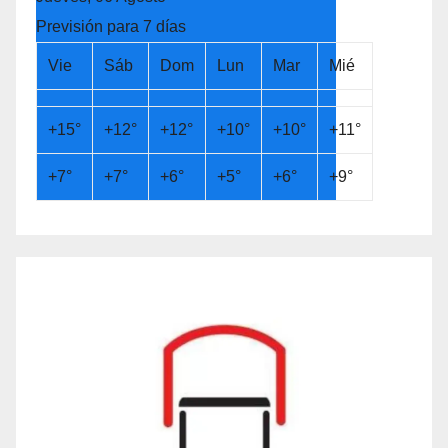
Previsión para 7 días
Vie
Sáb
Dom
Lun
Mar
Mié
+
15°
+
12°
+
12°
+
10°
+
10°
+
11°
+
7°
+
7°
+
6°
+
5°
+
6°
+
9°