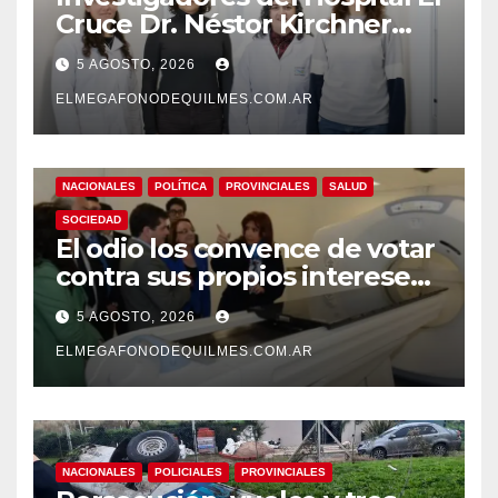
Cruce Dr. Néstor Kirchner
desarrollan un estudio
5 AGOSTO, 2026
pionero sobre el
envejecimiento cerebral y las
ELMEGAFONODEQUILMES.COM.AR
demencias
NACIONALES
POLÍTICA
PROVINCIALES
SALUD
SOCIEDAD
El odio los convence de votar
contra sus propios intereses.
Una Sociedad atrapada en la
5 AGOSTO, 2026
grieta
ELMEGAFONODEQUILMES.COM.AR
NACIONALES
POLICIALES
PROVINCIALES