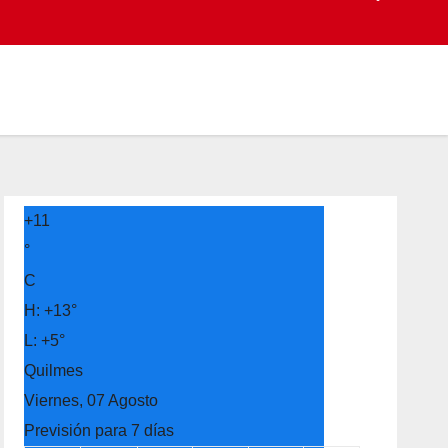
+
11
°
C
H:
+
13°
L:
+
5°
Quilmes
Viernes, 07 Agosto
Previsión para 7 días