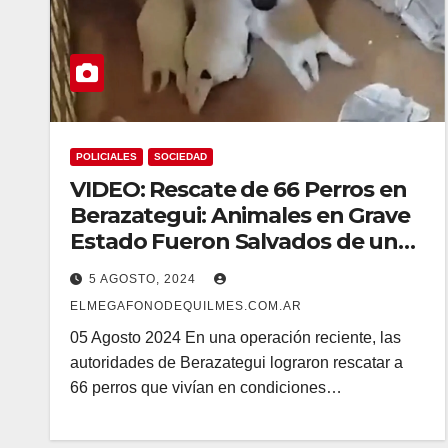
POLICIALES
SOCIEDAD
VIDEO: Rescate de 66 Perros en
Berazategui: Animales en Grave
Estado Fueron Salvados de una
Situación de Abuso
5 AGOSTO, 2024
ELMEGAFONODEQUILMES.COM.AR
05 Agosto 2024 En una operación reciente, las
autoridades de Berazategui lograron rescatar a
66 perros que vivían en condiciones…