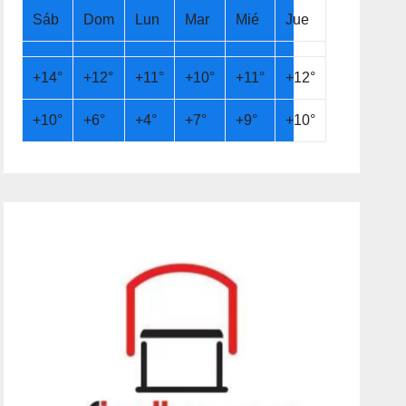
Sáb
Dom
Lun
Mar
Mié
Jue
+
14°
+
12°
+
11°
+
10°
+
11°
+
12°
+
10°
+
6°
+
4°
+
7°
+
9°
+
10°