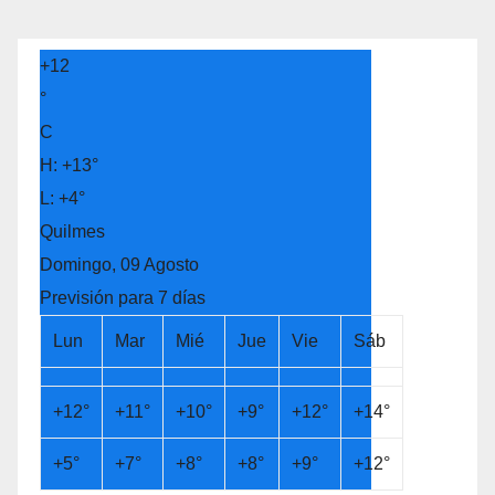
+
12
°
C
H:
+
13°
L:
+
4°
Quilmes
Domingo, 09 Agosto
Previsión para 7 días
Lun
Mar
Mié
Jue
Vie
Sáb
+
12°
+
11°
+
10°
+
9°
+
12°
+
14°
+
5°
+
7°
+
8°
+
8°
+
9°
+
12°