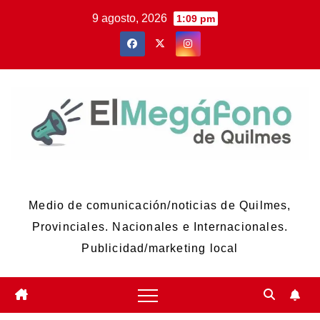
Skip
9 agosto, 2026
1:09 pm
to
content
El Megáfono de Quilmes
Medio de comunicación/noticias de Quilmes,
Provinciales. Nacionales e Internacionales.
Publicidad/marketing local