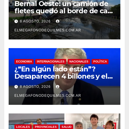
Bernal Oeste: un camión de
fletes quedó al borde de caer
al arroyo Las Piedras
8 AGOSTO, 2026
ELMEGAFONODEQUILMES.COM.AR
ECONOMIA
INTERNACIONALES
NACIONALES
POLÍTICA
¿“En algún lado están”?
Desaparecen 4 billones y el
presidente del BCRA
8 AGOSTO, 2026
responde con una risita
ELMEGAFONODEQUILMES.COM.AR
LOCALES
PROVINCIALES
SALUD