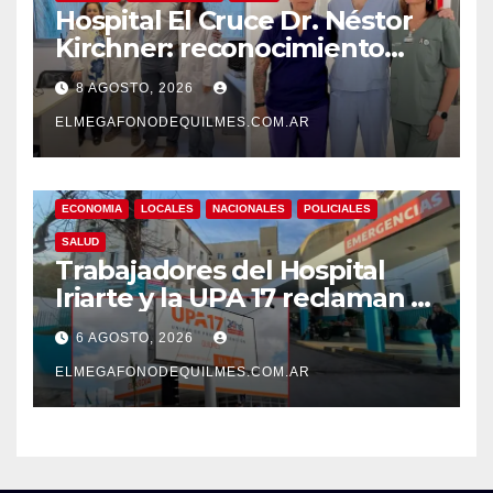
Hospital El Cruce Dr. Néstor
Kirchner: reconocimiento
internacional a la calidad de
8 AGOSTO, 2026
su atención
ELMEGAFONODEQUILMES.COM.AR
ECONOMIA
LOCALES
NACIONALES
POLICIALES
SALUD
Trabajadores del Hospital
Iriarte y la UPA 17 reclaman el
pase a planta de becarios y
6 AGOSTO, 2026
mejoras laborales
ELMEGAFONODEQUILMES.COM.AR