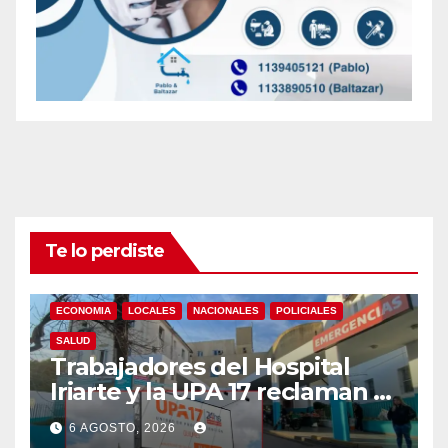
Te lo perdiste
ECONOMIA
LOCALES
NACIONALES
POLICIALES
SALUD
Trabajadores del Hospital
Iriarte y la UPA 17 reclaman el
pase a planta de becarios y
6 AGOSTO, 2026
mejoras laborales