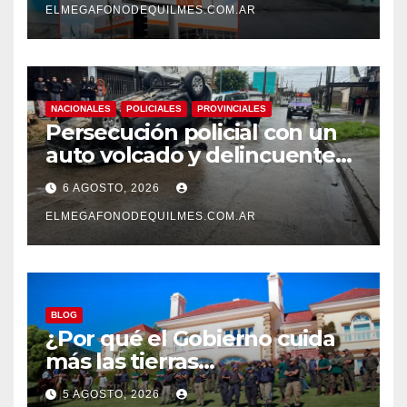
ELMEGAFONODEQUILMES.COM.AR
NACIONALES
POLICIALES
PROVINCIALES
Persecución policial con un
auto volcado y delincuentes
detenidos en San Francisco
6 AGOSTO, 2026
Solano
ELMEGAFONODEQUILMES.COM.AR
BLOG
¿Por qué el Gobierno cuida
más las tierras
extranjerizadas que el
5 AGOSTO, 2026
patrimonio de todos los