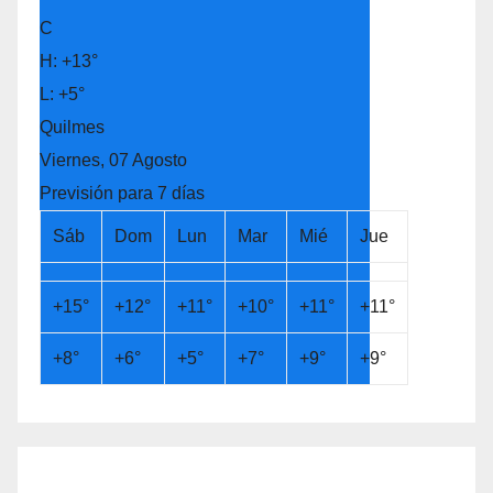
C
H:
+
13°
L:
+
5°
Quilmes
Viernes, 07 Agosto
Previsión para 7 días
Sáb
Dom
Lun
Mar
Mié
Jue
+
15°
+
12°
+
11°
+
10°
+
11°
+
11°
+
8°
+
6°
+
5°
+
7°
+
9°
+
9°