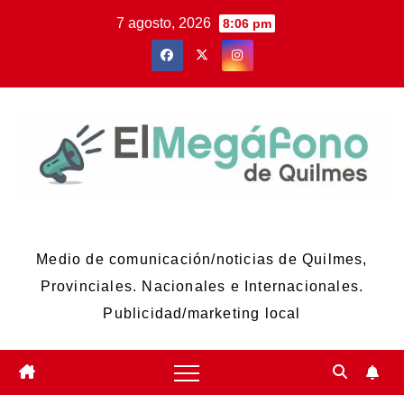
Skip
7 agosto, 2026
8:06 pm
to
content
El Megáfono de Quilmes
Medio de comunicación/noticias de Quilmes,
Provinciales. Nacionales e Internacionales.
Publicidad/marketing local