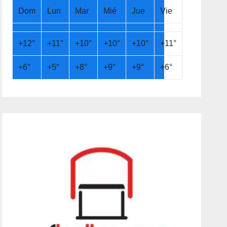
Dom
Lun
Mar
Mié
Jue
Vie
+
12°
+
11°
+
10°
+
10°
+
10°
+
11°
+
6°
+
5°
+
8°
+
9°
+
9°
+
6°