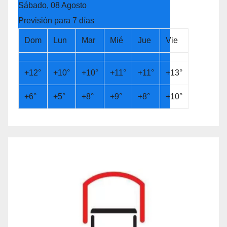
Sábado, 08 Agosto
Previsión para 7 días
Dom
Lun
Mar
Mié
Jue
Vie
+
12°
+
10°
+
10°
+
11°
+
11°
+
13°
+
6°
+
5°
+
8°
+
9°
+
8°
+
10°