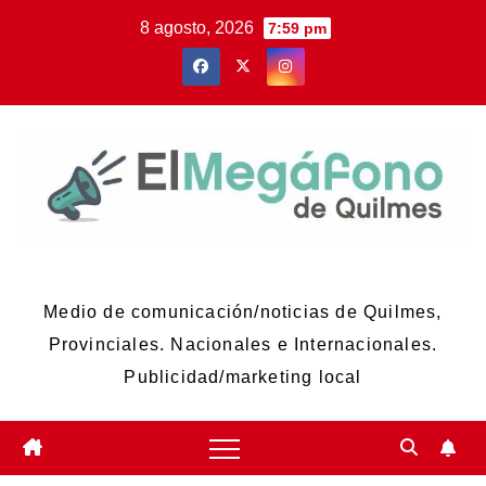
Skip
8 agosto, 2026
7:59 pm
to
content
El Megáfono de Quilmes
Medio de comunicación/noticias de Quilmes,
Provinciales. Nacionales e Internacionales.
Publicidad/marketing local