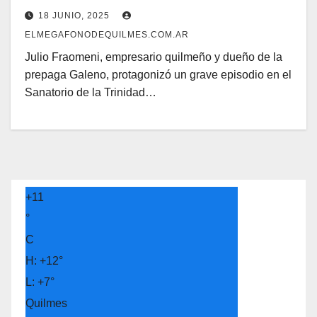
en el sector de salud
18 JUNIO, 2025
ELMEGAFONODEQUILMES.COM.AR
Julio Fraomeni, empresario quilmeño y dueño de la
prepaga Galeno, protagonizó un grave episodio en el
Sanatorio de la Trinidad…
+
11
°
C
H:
+
12°
L:
+
7°
Quilmes