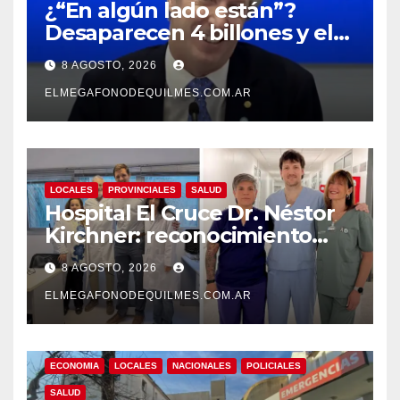
¿“En algún lado están”?
Desaparecen 4 billones y el
presidente del BCRA
8 AGOSTO, 2026
responde con una risita
ELMEGAFONODEQUILMES.COM.AR
LOCALES
PROVINCIALES
SALUD
Hospital El Cruce Dr. Néstor
Kirchner: reconocimiento
internacional a la calidad de
8 AGOSTO, 2026
su atención
ELMEGAFONODEQUILMES.COM.AR
ECONOMIA
LOCALES
NACIONALES
POLICIALES
SALUD