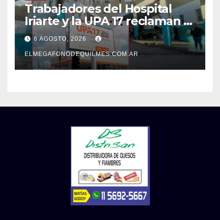
Trabajadores del Hospital
Iriarte y la UPA 17 reclaman el
pase a planta de becarios y
6 AGOSTO, 2026
mejoras laborales
ELMEGAFONODEQUILMES.COM.AR