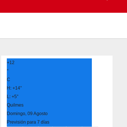
+
12
°
C
H:
+
14°
L:
+
5°
Quilmes
Domingo, 09 Agosto
Previsión para 7 días