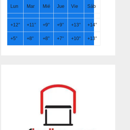
Lun
Mar
Mié
Jue
Vie
Sáb
+
12°
+
11°
+
9°
+
9°
+
13°
+
14°
+
5°
+
8°
+
8°
+
7°
+
10°
+
13°