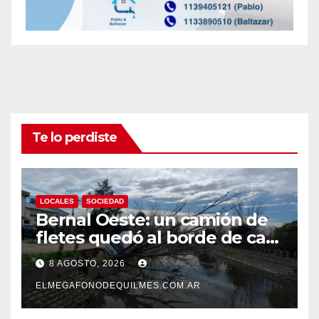
Te lo perdiste
LOCALES
SOCIEDAD
Bernal Oeste: un camión de
fletes quedó al borde de caer
al arroyo Las Piedras
8 AGOSTO, 2026
ELMEGAFONODEQUILMES.COM.AR