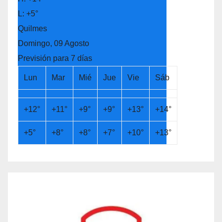
L:
+
5°
Quilmes
Domingo, 09 Agosto
Previsión para 7 días
Lun
Mar
Mié
Jue
Vie
Sáb
+
12°
+
11°
+
9°
+
9°
+
13°
+
14°
+
5°
+
8°
+
8°
+
7°
+
10°
+
13°