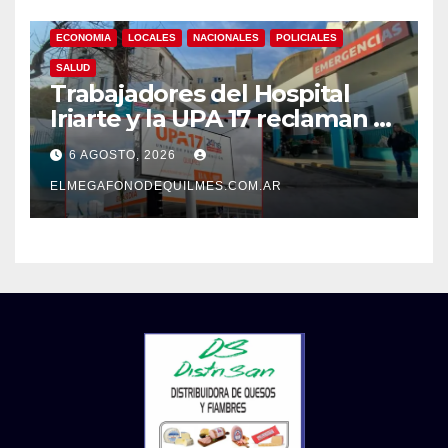
ECONOMIA
LOCALES
NACIONALES
POLICIALES
SALUD
Trabajadores del Hospital
Iriarte y la UPA 17 reclaman el
pase a planta de becarios y
6 AGOSTO, 2026
mejoras laborales
ELMEGAFONODEQUILMES.COM.AR