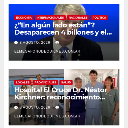
ECONOMIA
INTERNACIONALES
NACIONALES
POLÍTICA
¿“En algún lado están”?
Desaparecen 4 billones y el
presidente del BCRA
8 AGOSTO, 2026
responde con una risita
ELMEGAFONODEQUILMES.COM.AR
LOCALES
PROVINCIALES
SALUD
Hospital El Cruce Dr. Néstor
Kirchner: reconocimiento
internacional a la calidad de
8 AGOSTO, 2026
su atención
ELMEGAFONODEQUILMES.COM.AR