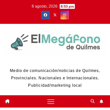
Skip
8 agosto, 2026
8:53 pm
to
content
El Megáfono de Quilmes
Medio de comunicación/noticias de Quilmes,
Provinciales. Nacionales e Internacionales.
Publicidad/marketing local