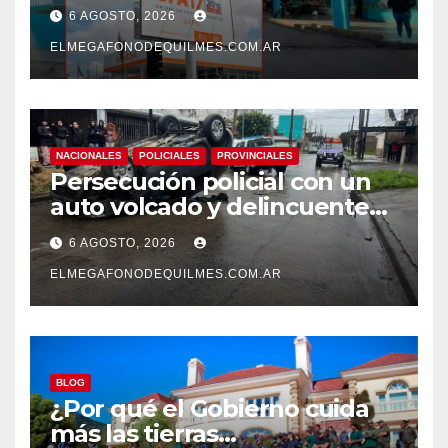
pase a planta de becarios y
6 AGOSTO, 2026
mejoras laborales
ELMEGAFONODEQUILMES.COM.AR
NACIONALES
POLICIALES
PROVINCIALES
Persecución policial con un
auto volcado y delincuentes
detenidos en San Francisco
6 AGOSTO, 2026
Solano
ELMEGAFONODEQUILMES.COM.AR
BLOG
¿Por qué el Gobierno cuida
más las tierras