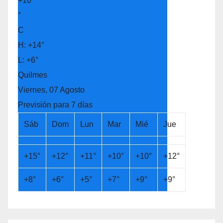
+
10
°
C
H:
+
14°
L:
+
6°
Quilmes
Viernes, 07 Agosto
Previsión para 7 días
Sáb
Dom
Lun
Mar
Mié
Jue
+
15°
+
12°
+
11°
+
10°
+
10°
+
12°
+
8°
+
6°
+
5°
+
7°
+
9°
+
9°