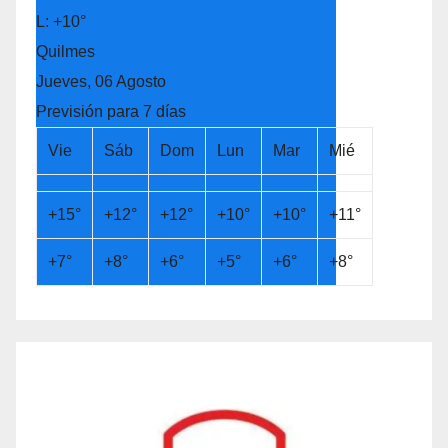
L:
+
10°
Quilmes
Jueves, 06 Agosto
Previsión para 7 días
Vie
Sáb
Dom
Lun
Mar
Mié
+
15°
+
12°
+
12°
+
10°
+
10°
+
11°
+
7°
+
8°
+
6°
+
5°
+
6°
+
8°