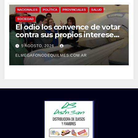
NACIONALES
POLÍTICA
PROVINCIALES
SALUD
SOCIEDAD
El odio los convence de votar
contra sus propios intereses.
Una Sociedad atrapada en la
5 AGOSTO, 2026
grieta
ELMEGAFONODEQUILMES.COM.AR