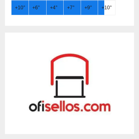
+
10°
+
6°
+
4°
+
7°
+
9°
+
10°