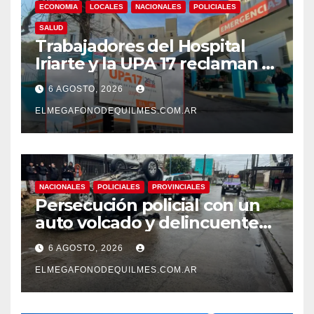
ECONOMIA
LOCALES
NACIONALES
POLICIALES
SALUD
Trabajadores del Hospital
Iriarte y la UPA 17 reclaman el
pase a planta de becarios y
6 AGOSTO, 2026
mejoras laborales
ELMEGAFONODEQUILMES.COM.AR
NACIONALES
POLICIALES
PROVINCIALES
Persecución policial con un
auto volcado y delincuentes
detenidos en San Francisco
6 AGOSTO, 2026
Solano
ELMEGAFONODEQUILMES.COM.AR