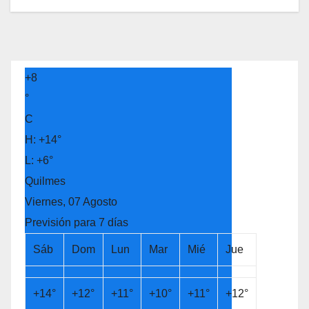
+
8
°
C
H:
+
14°
L:
+
6°
Quilmes
Viernes, 07 Agosto
Previsión para 7 días
Sáb
Dom
Lun
Mar
Mié
Jue
+
14°
+
12°
+
11°
+
10°
+
11°
+
12°