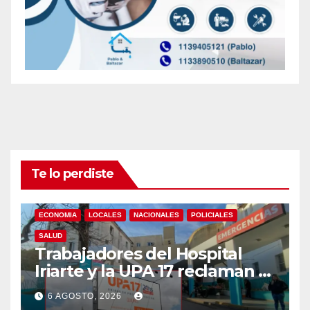
Te lo perdiste
ECONOMIA
LOCALES
NACIONALES
POLICIALES
SALUD
Trabajadores del Hospital
Iriarte y la UPA 17 reclaman el
pase a planta de becarios y
6 AGOSTO, 2026
mejoras laborales