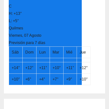
C
H:
+
13°
L:
+
5°
Quilmes
Viernes, 07 Agosto
Previsión para 7 días
Sáb
Dom
Lun
Mar
Mié
Jue
+
14°
+
12°
+
11°
+
10°
+
11°
+
12°
+
10°
+
6°
+
4°
+
7°
+
9°
+
10°