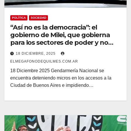
POLÍTICA
SOCIEDAD
“Así no es la democracia”: el
gobierno de Milei, que gobierna
para los sectores de poder y no
para los trabajadores, le tiene
18 DICIEMBRE, 2025
miedo al pueblo en la calle
ELMEGAFONODEQUILMES.COM.AR
18 Diciembre 2025 Gendarmería Nacional se
encuentra deteniendo micros en los accesos a la
Ciudad de Buenos Aires e impidiendo…