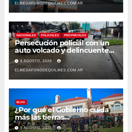
ELMEGAFONODEQUILMES.COM.AR
NACIONALES
POLICIALES
PROVINCIALES
Persecución policial con un
auto volcado y delincuentes
detenidos en San Francisco
6 AGOSTO, 2026
Solano
ELMEGAFONODEQUILMES.COM.AR
BLOG
¿Por qué el Gobierno cuida
más las tierras
extranjerizadas que el
5 AGOSTO, 2026
patrimonio de todos los