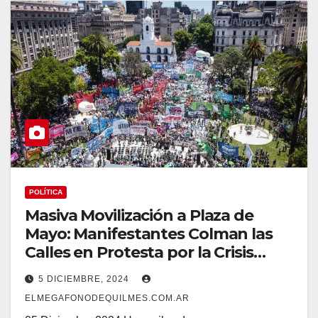
POLÍTICA
Masiva Movilización a Plaza de
Mayo: Manifestantes Colman las
Calles en Protesta por la Crisis
Económica y la Situación de los
5 DICIEMBRE, 2024
Jubilados
ELMEGAFONODEQUILMES.COM.AR