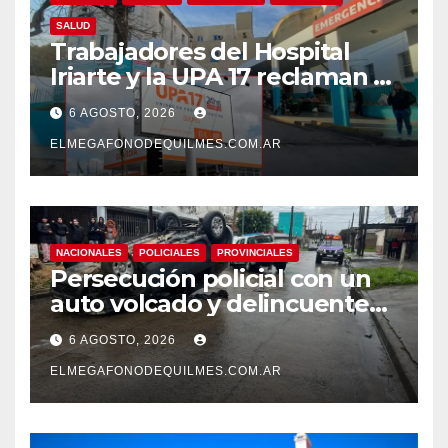
SALUD
Trabajadores del Hospital
Iriarte y la UPA 17 reclaman el
pase a planta de becarios y
6 AGOSTO, 2026
mejoras laborales
ELMEGAFONODEQUILMES.COM.AR
NACIONALES
POLICIALES
PROVINCIALES
Persecución policial con un
auto volcado y delincuentes
detenidos en San Francisco
6 AGOSTO, 2026
Solano
ELMEGAFONODEQUILMES.COM.AR