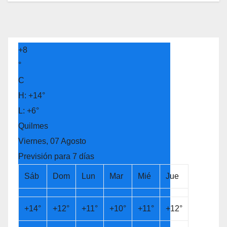
+
8
°
C
H:
+
14°
L:
+
6°
Quilmes
Viernes, 07 Agosto
Previsión para 7 días
Sáb
Dom
Lun
Mar
Mié
Jue
+
14°
+
12°
+
11°
+
10°
+
11°
+
12°