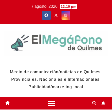
Skip
7 agosto, 2026
12:10 pm
to
content
El Megáfono de Quilmes
Medio de comunicación/noticias de Quilmes,
Provinciales. Nacionales e Internacionales.
Publicidad/marketing local