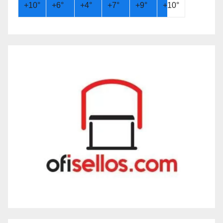
+
10°
+
6°
+
4°
+
7°
+
9°
+
10°