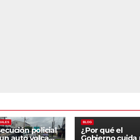
ALES
POLICIALES
IALES
BLOG
ecución policial
¿Por qué el
un auto volcado
Gobierno cuida