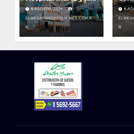
UPA 17 reclaman el
y de
6 AGOSTO, 2026
6 AG
pase a planta de
dete
becarios y mejoras
ELMEGAFONODEQUILMES.COM.A
Fran
ELMEG
laborales
R
R