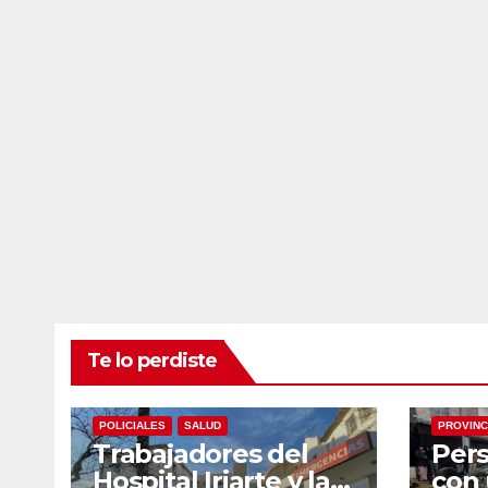
Te lo perdiste
ECONOMIA
LOCALES
NACIONALES
NACION
POLICIALES
SALUD
PROVINC
Trabajadores del
Pers
Hospital Iriarte y la
con 