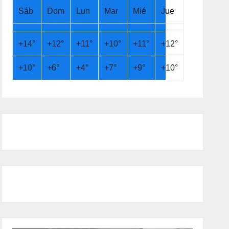
Sáb
Dom
Lun
Mar
Mié
Jue
+
14°
+
12°
+
11°
+
10°
+
11°
+
12°
+
10°
+
6°
+
4°
+
7°
+
9°
+
10°