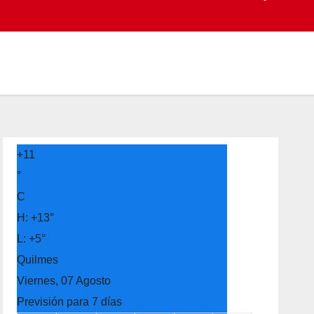
+
11
°
C
H:
+
13°
L:
+
5°
Quilmes
Viernes, 07 Agosto
Previsión para 7 días