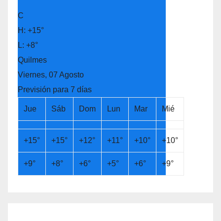
°
C
H:
+
15°
L:
+
8°
Quilmes
Viernes, 07 Agosto
Previsión para 7 días
Jue
Sáb
Dom
Lun
Mar
Mié
+
15°
+
15°
+
12°
+
11°
+
10°
+
10°
+
9°
+
8°
+
6°
+
5°
+
6°
+
9°