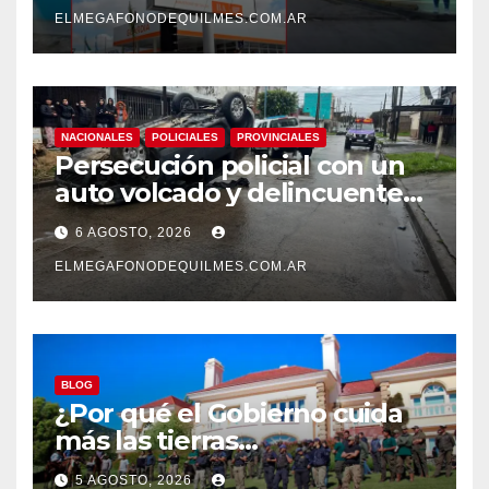
ELMEGAFONODEQUILMES.COM.AR
NACIONALES
POLICIALES
PROVINCIALES
Persecución policial con un
auto volcado y delincuentes
detenidos en San Francisco
6 AGOSTO, 2026
Solano
ELMEGAFONODEQUILMES.COM.AR
BLOG
¿Por qué el Gobierno cuida
más las tierras
extranjerizadas que el
5 AGOSTO, 2026