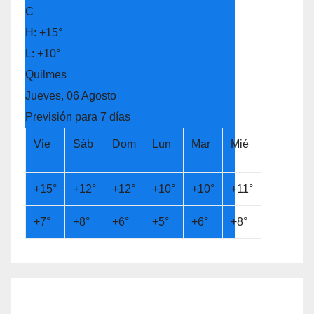
C
H:
+
15°
L:
+
10°
Quilmes
Jueves, 06 Agosto
Previsión para 7 días
Vie
Sáb
Dom
Lun
Mar
Mié
+
15°
+
12°
+
12°
+
10°
+
10°
+
11°
+
7°
+
8°
+
6°
+
5°
+
6°
+
8°