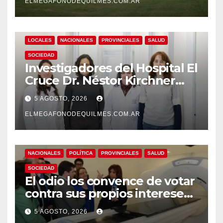
argentinos?
ELMEGAFONODEQUILMES.COM.AR
LOCALES
NACIONALES
PROVINCIALES
SALUD
SOCIEDAD
Investigadores del Hospital El
Cruce Dr. Néstor Kirchner
desarrollan un estudio
5 AGOSTO, 2026
pionero sobre el
envejecimiento cerebral y las
ELMEGAFONODEQUILMES.COM.AR
demencias
NACIONALES
POLÍTICA
PROVINCIALES
SALUD
SOCIEDAD
El odio los convence de votar
contra sus propios intereses.
Una Sociedad atrapada en la
5 AGOSTO, 2026
grieta