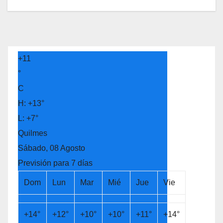
+
11
°
C
H:
+
13°
L:
+
7°
Quilmes
Sábado, 08 Agosto
Previsión para 7 días
Dom
Lun
Mar
Mié
Jue
Vie
+
14°
+
12°
+
10°
+
10°
+
11°
+
14°