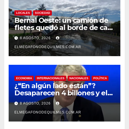
LOCALES
SOCIEDAD
Bernal Oeste: un camión de
fletes quedó al borde de caer
al arroyo Las Piedras
8 AGOSTO, 2026
ELMEGAFONODEQUILMES.COM.AR
ECONOMIA
INTERNACIONALES
NACIONALES
POLÍTICA
¿“En algún lado están”?
Desaparecen 4 billones y el
presidente del BCRA
8 AGOSTO, 2026
responde con una risita
ELMEGAFONODEQUILMES.COM.AR