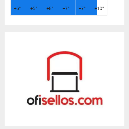
+
6°
+
5°
+
8°
+
7°
+
7°
+
10°