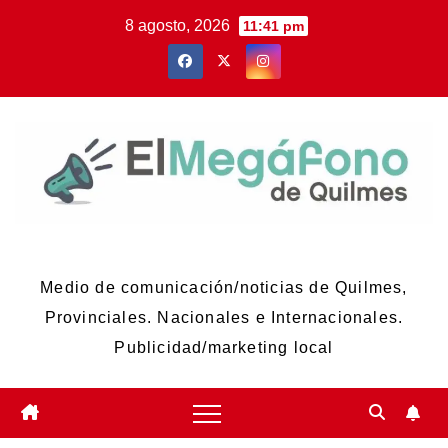
Skip
8 agosto, 2026
11:41 pm
to
content
El Megáfono de Quilmes
Medio de comunicación/noticias de Quilmes,
Provinciales. Nacionales e Internacionales.
Publicidad/marketing local