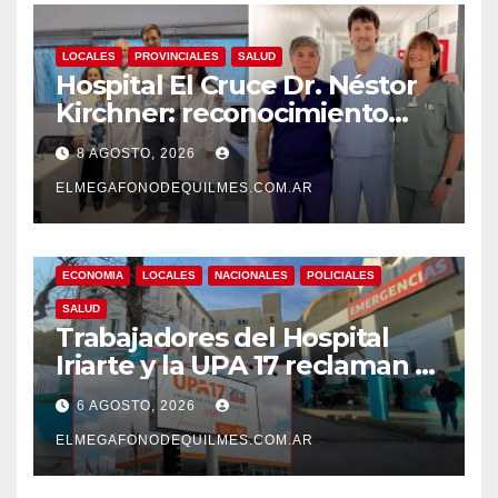
LOCALES
PROVINCIALES
SALUD
Hospital El Cruce Dr. Néstor
Kirchner: reconocimiento
internacional a la calidad de
8 AGOSTO, 2026
su atención
ELMEGAFONODEQUILMES.COM.AR
ECONOMIA
LOCALES
NACIONALES
POLICIALES
SALUD
Trabajadores del Hospital
Iriarte y la UPA 17 reclaman el
pase a planta de becarios y
6 AGOSTO, 2026
mejoras laborales
ELMEGAFONODEQUILMES.COM.AR