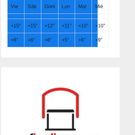
Vie
Sáb
Dom
Lun
Mar
Mié
+
15°
+
15°
+
12°
+
11°
+
10°
+
10°
+
8°
+
8°
+
6°
+
5°
+
6°
+
9°