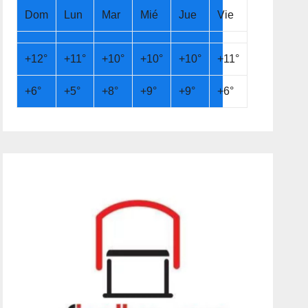
Dom
Lun
Mar
Mié
Jue
Vie
+
12°
+
11°
+
10°
+
10°
+
10°
+
11°
+
6°
+
5°
+
8°
+
9°
+
9°
+
6°