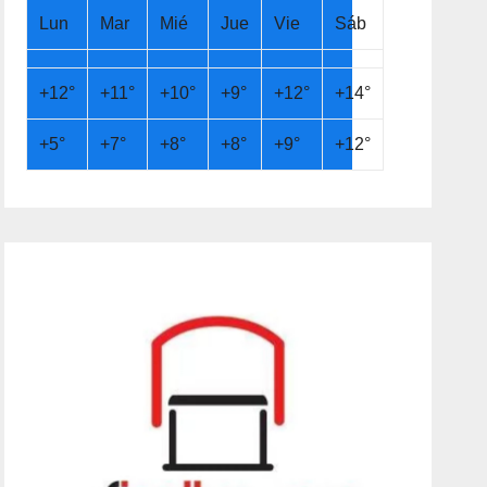
Lun
Mar
Mié
Jue
Vie
Sáb
+
12°
+
11°
+
10°
+
9°
+
12°
+
14°
+
5°
+
7°
+
8°
+
8°
+
9°
+
12°