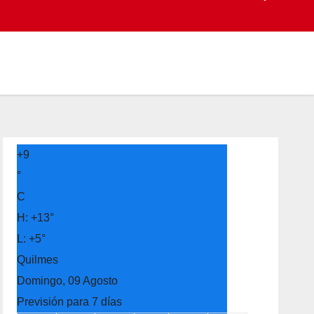
+
9
°
C
H:
+
13°
L:
+
5°
Quilmes
Domingo, 09 Agosto
Previsión para 7 días