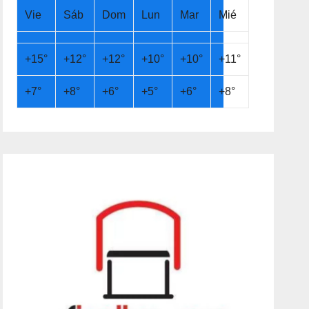
Vie
Sáb
Dom
Lun
Mar
Mié
+
15°
+
12°
+
12°
+
10°
+
10°
+
11°
+
7°
+
8°
+
6°
+
5°
+
6°
+
8°