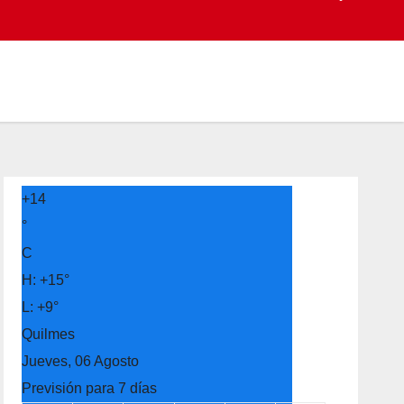
+
14
°
C
H:
+
15°
L:
+
9°
Quilmes
Jueves, 06 Agosto
Previsión para 7 días