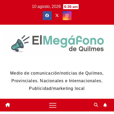
Skip
10 agosto, 2026
6:36 am
to
content
El Megáfono de Quilmes
Medio de comunicación/noticias de Quilmes,
Provinciales. Nacionales e Internacionales.
Publicidad/marketing local