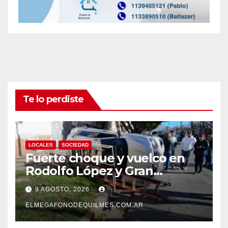
Te lo perdiste
LOCALES
SOCIEDAD
Fuerte choque y vuelco en
Rodolfo López y Gran
Canaria, Quilmes Oeste
9 AGOSTO, 2026
ELMEGAFONODEQUILMES.COM.AR