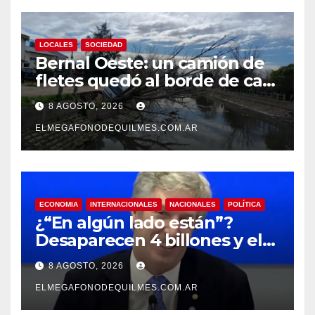
LOCALES
SOCIEDAD
Bernal Oeste: un camión de
fletes quedó al borde de caer
al arroyo Las Piedras
8 AGOSTO, 2026
ELMEGAFONODEQUILMES.COM.AR
ECONOMIA
INTERNACIONALES
NACIONALES
POLÍTICA
¿“En algún lado están”?
Desaparecen 4 billones y el
presidente del BCRA
8 AGOSTO, 2026
responde con una risita
ELMEGAFONODEQUILMES.COM.AR