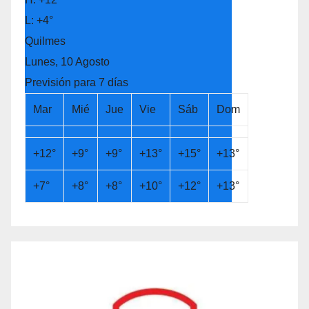
L:
+
4°
Quilmes
Lunes, 10 Agosto
Previsión para 7 días
Mar
Mié
Jue
Vie
Sáb
Dom
+
12°
+
9°
+
9°
+
13°
+
15°
+
13°
+
7°
+
8°
+
8°
+
10°
+
12°
+
13°