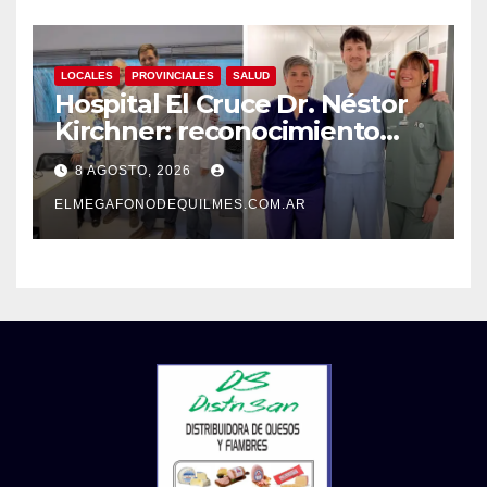
LOCALES
PROVINCIALES
SALUD
Hospital El Cruce Dr. Néstor
Kirchner: reconocimiento
internacional a la calidad de
8 AGOSTO, 2026
su atención
ELMEGAFONODEQUILMES.COM.AR