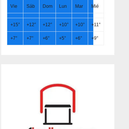
Vie
Sáb
Dom
Lun
Mar
Mié
+
15°
+
12°
+
12°
+
10°
+
10°
+
11°
+
7°
+
7°
+
6°
+
5°
+
6°
+
9°