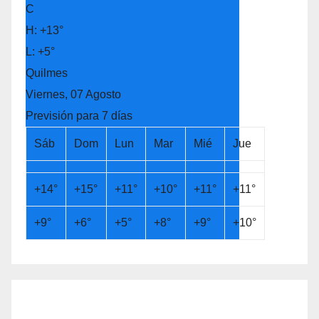
C
H:
+
13°
L:
+
5°
Quilmes
Viernes, 07 Agosto
Previsión para 7 días
Sáb
Dom
Lun
Mar
Mié
Jue
+
14°
+
15°
+
11°
+
10°
+
11°
+
11°
+
9°
+
6°
+
5°
+
8°
+
9°
+
10°