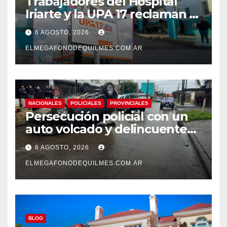
Trabajadores del Hospital
Iriarte y la UPA 17 reclaman el
pase a planta de becarios y
6 AGOSTO, 2026
mejoras laborales
ELMEGAFONODEQUILMES.COM.AR
NACIONALES
POLICIALES
PROVINCIALES
Persecución policial con un
auto volcado y delincuentes
detenidos en San Francisco
6 AGOSTO, 2026
Solano
ELMEGAFONODEQUILMES.COM.AR
BLOG