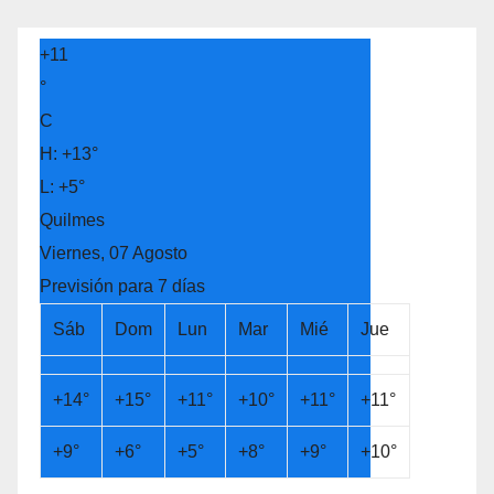
+
11
°
C
H:
+
13°
L:
+
5°
Quilmes
Viernes, 07 Agosto
Previsión para 7 días
Sáb
Dom
Lun
Mar
Mié
Jue
+
14°
+
15°
+
11°
+
10°
+
11°
+
11°
+
9°
+
6°
+
5°
+
8°
+
9°
+
10°