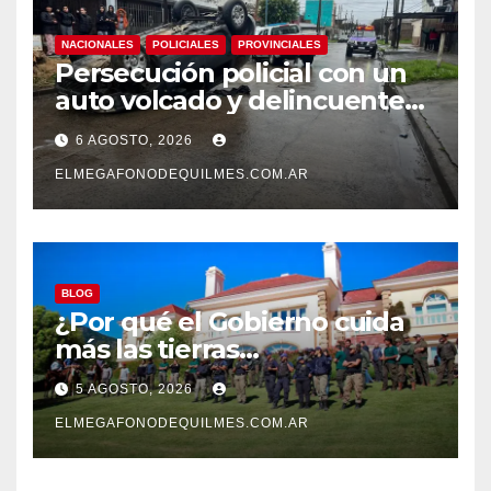
NACIONALES
POLICIALES
PROVINCIALES
Persecución policial con un
auto volcado y delincuentes
detenidos en San Francisco
6 AGOSTO, 2026
Solano
ELMEGAFONODEQUILMES.COM.AR
BLOG
¿Por qué el Gobierno cuida
más las tierras
extranjerizadas que el
5 AGOSTO, 2026
patrimonio de todos los
argentinos?
ELMEGAFONODEQUILMES.COM.AR