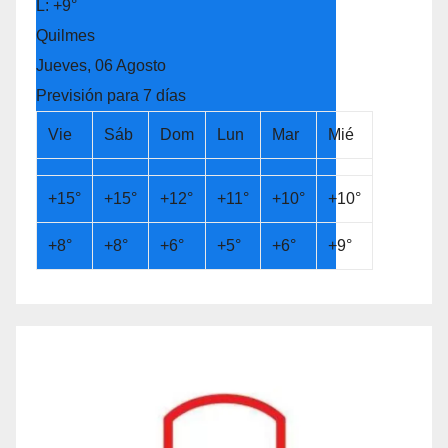
L:
+
9°
Quilmes
Jueves, 06 Agosto
Previsión para 7 días
Vie
Sáb
Dom
Lun
Mar
Mié
+
15°
+
15°
+
12°
+
11°
+
10°
+
10°
+
8°
+
8°
+
6°
+
5°
+
6°
+
9°