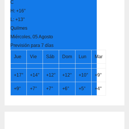
C
H:
+
16°
L:
+
13°
Quilmes
Miércoles, 05 Agosto
Previsión para 7 días
Jue
Vie
Sáb
Dom
Lun
Mar
+
17°
+
14°
+
12°
+
12°
+
10°
+
9°
+
9°
+
7°
+
7°
+
6°
+
5°
+
4°