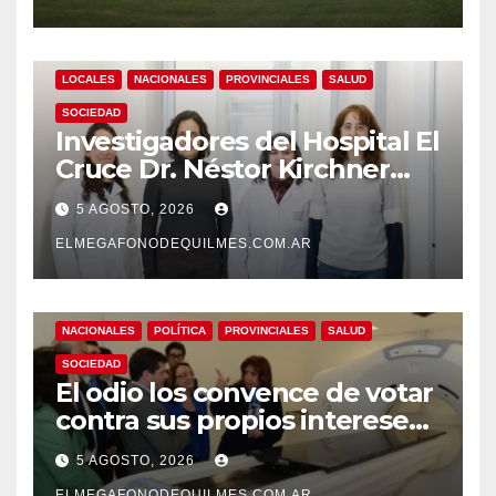
argentinos?
LOCALES
NACIONALES
PROVINCIALES
SALUD
SOCIEDAD
Investigadores del Hospital El
Cruce Dr. Néstor Kirchner
desarrollan un estudio
5 AGOSTO, 2026
pionero sobre el
envejecimiento cerebral y las
ELMEGAFONODEQUILMES.COM.AR
demencias
NACIONALES
POLÍTICA
PROVINCIALES
SALUD
SOCIEDAD
El odio los convence de votar
contra sus propios intereses.
Una Sociedad atrapada en la
5 AGOSTO, 2026
grieta
ELMEGAFONODEQUILMES.COM.AR