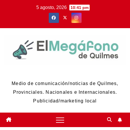
Skip
5 agosto, 2026
10:41 pm
to
content
El Megáfono de Quilmes
Medio de comunicación/noticias de Quilmes,
Provinciales. Nacionales e Internacionales.
Publicidad/marketing local