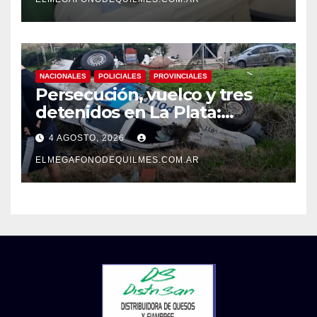
NACIONALES
POLICIALES
PROVINCIALES
Persecución, vuelco y tres
detenidos en La Plata:
recuperaron motos robadas
4 AGOSTO, 2026
tras un operativo policial
ELMEGAFONODEQUILMES.COM.AR