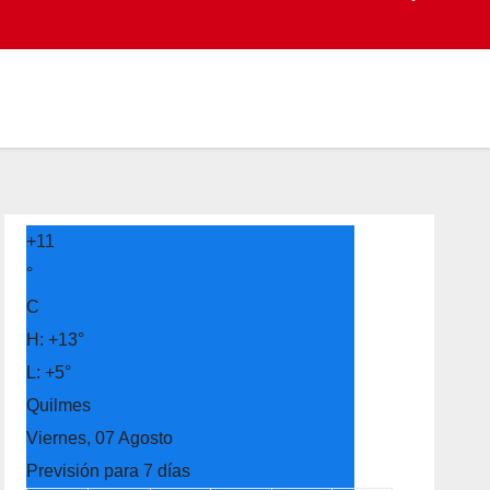
+
11
°
C
H:
+
13°
L:
+
5°
Quilmes
Viernes, 07 Agosto
Previsión para 7 días