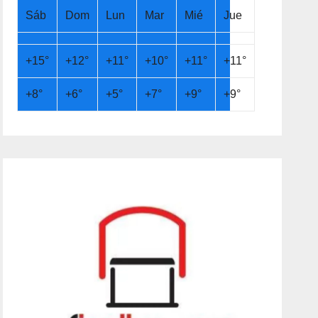
Sáb
Dom
Lun
Mar
Mié
Jue
+
15°
+
12°
+
11°
+
10°
+
11°
+
11°
+
8°
+
6°
+
5°
+
7°
+
9°
+
9°