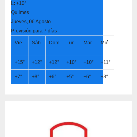
L:
+
10°
Quilmes
Jueves, 06 Agosto
Previsión para 7 días
Vie
Sáb
Dom
Lun
Mar
Mié
+
15°
+
12°
+
12°
+
10°
+
10°
+
11°
+
7°
+
8°
+
6°
+
5°
+
6°
+
8°