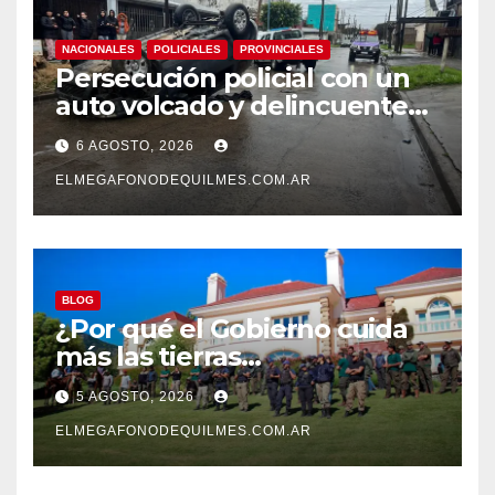
NACIONALES
POLICIALES
PROVINCIALES
Persecución policial con un
auto volcado y delincuentes
detenidos en San Francisco
6 AGOSTO, 2026
Solano
ELMEGAFONODEQUILMES.COM.AR
BLOG
¿Por qué el Gobierno cuida
más las tierras
extranjerizadas que el
5 AGOSTO, 2026
patrimonio de todos los
argentinos?
ELMEGAFONODEQUILMES.COM.AR