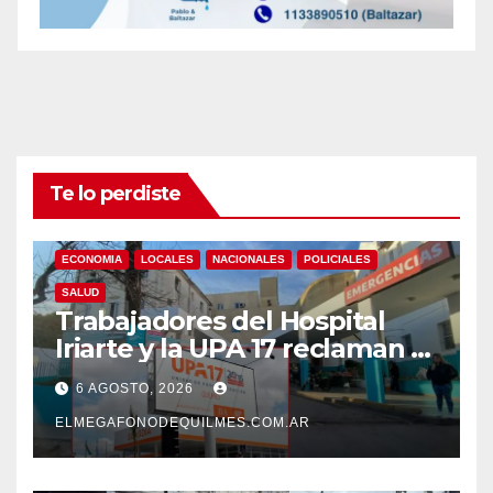
Te lo perdiste
ECONOMIA
LOCALES
NACIONALES
POLICIALES
SALUD
Trabajadores del Hospital
Iriarte y la UPA 17 reclaman el
pase a planta de becarios y
6 AGOSTO, 2026
mejoras laborales
ELMEGAFONODEQUILMES.COM.AR